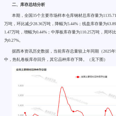
二、库存总结分析
本期，全国
35个主要市场样本仓库钢材总库存量为11
35.7
万吨，环比减少
28.
3
6万吨，降幅为5.
44
%；线盘库存量为6
3.8
1.47
万吨，
增
幅为
0.4
4%；中厚板库存量为110.
25
万吨，周环
为
0.27
%。
据西本资讯历史数据，当前库存总量较上年同期（
2025
中，
热轧卷板库存回升，其它
品种库存下降。（见下图）