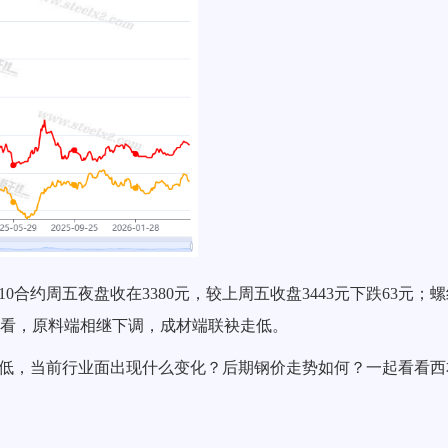
610合约周五夜盘收在3380元，较上周五收盘34
43
元下跌63元；
况看，原料端
相继下调
，成材端
联袂走低
。
低
，当前行业面出现什么变化？后期钢价走势如何？一起看看西