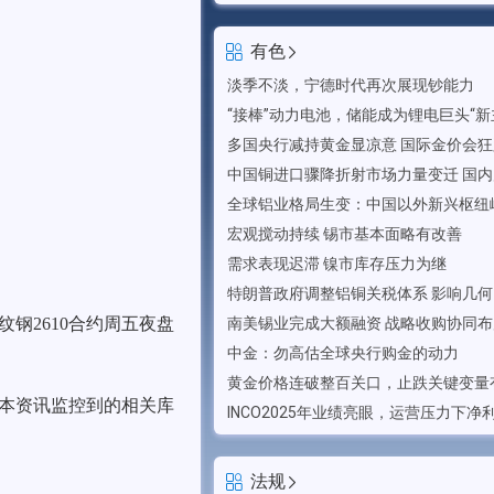
有色
淡季不淡，宁德时代再次展现钞能力
“接棒”动力电池，储能成为锂电巨头“新
多国央行减持黄金显凉意 国际金价会
宏观搅动持续 锡市基本面略有改善
需求表现迟滞 镍市库存压力为继
特朗普政府调整铝铜关税体系 影响几何
螺纹钢
2610合约周五夜盘
中金：勿高估全球央行购金的动力
黄金价格连破整百关口，止跌关键变量
本资讯监控到的相关库
法规