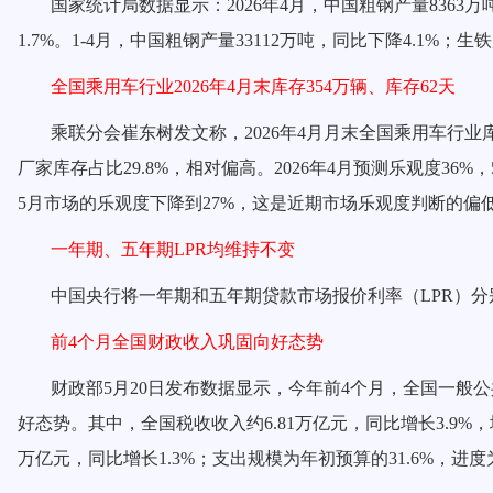
国家统计局数据显示：
2026年4月，中国粗钢产量8363
1.7%。1-4月，中国粗钢产量33112万吨，同比下降4.1%；生
全国乘用车行业
2026年4月末库存354万辆、库存62天
乘联分会崔东树发文称，
2026年4月月末全国乘用车行业
厂家库存占比29.8%，相对偏高。2026年4月预测乐观度3
5月市场的乐观度下降到27%，这是近期市场乐观度判断的偏
一年期、五年期
LPR均维持不变
中国央行将一年期和五年期贷款市场报价利率（
LPR）
前
4个月全国财政收入巩固向好态势
财政部
5月20日发布数据显示，今年前4个月，全国一般公共
好态势。其中，全国税收收入约6.81万亿元，同比增长3.9%
万亿元，同比增长1.3%；支出规模为年初预算的31.6%，