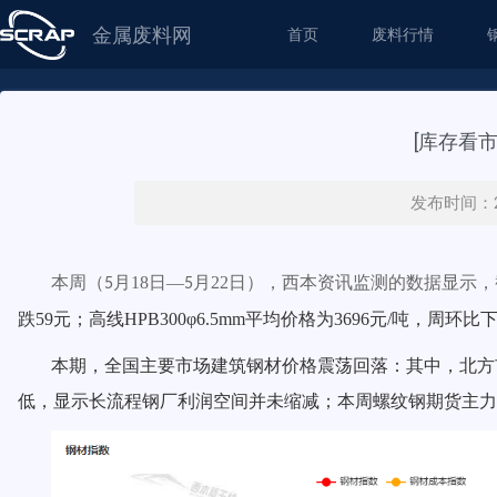
金属废料网
首页
废料行情
[库存看
发布时间：20
本周（
月
18
日—
月
22
日），西本资讯监测的数据显示，
5
5
跌59
元；高线HPB300φ6.5mm平均价格为3
696
元/吨，周环比
下
本期，全国主要市场建筑钢材价格震荡
回落
：其中，
北方
低
，显示长流程钢厂利润空间
并未缩减
；本周螺纹钢期货主力