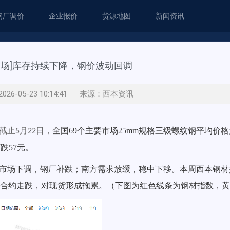
钢厂调价
企业报价
货源地图
新闻资讯
市场]库存持续下降，钢价波动回调
26-05-23 10:14:41 来源：西本资讯
截止
月
日，
全国69个主要市场25mm规格三级螺纹钢平均价格
5
22
跌57
元。
市场下调
，
钢厂补跌
；南方
需求放缓
，
稳中下移
。本周西本钢材
合约走跌
，对现货
形成拖累
。（下图为红色线条为钢材指数，黄