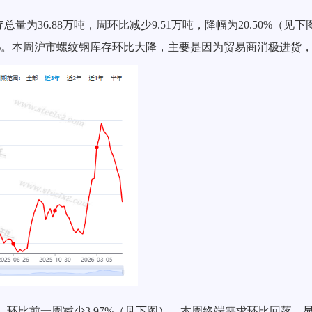
存总量为
36.88
万吨，周环比减少
9.51
万吨，降幅为
20.50
%（见下
%。本周沪市螺纹钢库存环比
大降
，
主要是因为贸易商消极进货
，环比前一周
减少
3.97
%（见下图）。本周终端需求环比回落
，