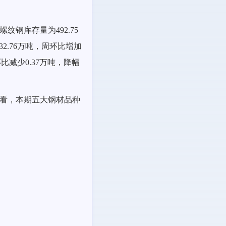
，螺纹钢库存量为
492.75
3
2.76
万吨，周环比
增加
环比减少
0.37
万吨，降幅
种看，本期五大钢材品种