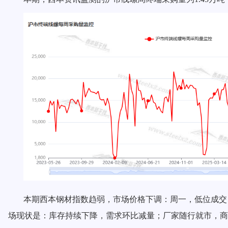
本期西本钢材指数
趋弱
，市场价格
下调
：周一，
低位成交
场现状是：库存
持续下降
，需求
环比减量
；
厂家随行就市
，商