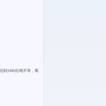
0元到33
0
0元/吨不等，周