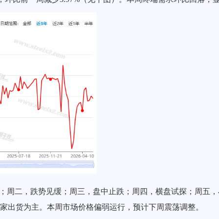
；周二，
跌势见缓
；周三，
盘中止跌
；周四，
横盘试探
；周五，
家
出货为主
。本周市场价格
偏弱运行
，预计下周
震荡调整
。