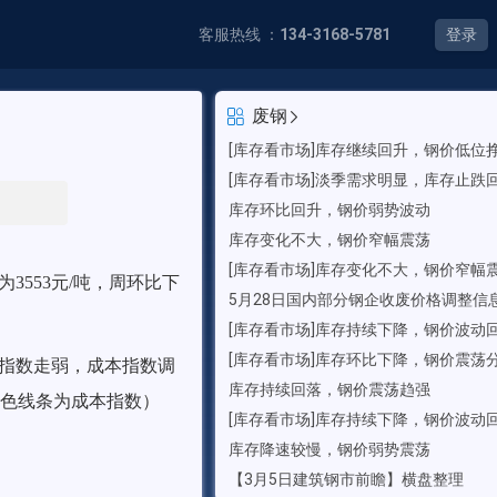
客服热线 ：
134-3168-5781
登录
废钢
[库存看市场]库存继续回升，钢价低位
[库存看市场]淡季需求明显，库存止跌
库存环比回升，钢价弱势波动
库存变化不大，钢价窄幅震荡
[库存看市场]库存变化不大，钢价窄幅
为3
553
元/吨，周环比
下
5月28日国内部分钢企收废价格调整信
[库存看市场]库存持续下降，钢价波动
[库存看市场]库存环比下降，钢价震荡
指数
走弱
，成本指数
调
库存持续回落，钢价震荡趋强
色线条为成本指数）
[库存看市场]库存持续下降，钢价波动
库存降速较慢，钢价弱势震荡
【3月5日建筑钢市前瞻】横盘整理