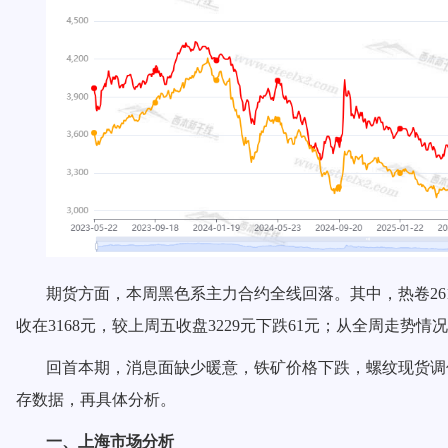
期货方面，本周黑色系主力合约
全线回落
。其中，热卷
2
收在3168元，较上周五收盘32
29
元下跌61元；从全周走势情
回首本期，消息面
缺少暖意
，
铁矿价格下跌
，螺纹现货
调
存数据，再具体分析。
一、上海市场分析