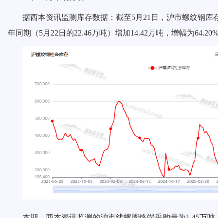
据西本资讯监测库存数据：截至
5月
21
日，沪市螺纹钢库
年同期（5月
22
日的
2
2.46
万吨）增加
14.42
万吨，增幅为
64.20
本期，西本资讯监测的沪市线螺周终端采购量为
1.
45
万吨