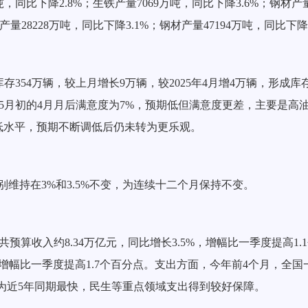
万吨，同比下降2.8%；生铁产量7069万吨，同比下降3.6%；钢材产
铁产量28228万吨，同比下降3.1%；钢材产量47194万吨，同比下降1
库存354万辆，较上月增长9万辆，较2025年4月增4万辆，形成
6%，5月初的4月月后满意度为7%，预期低但满意度更差，主要是
低水平，预期不断调低后仍未转为更乐观。
分别维持在3%和3.5%不变，为连续十二个月保持不变。
预算收入约8.34万亿元，同比增长3.5%，增幅比一季度提高1
，增幅比一季度提高1.7个百分点。支出方面，今年前4个月，全国一
进度为近5年同期最快，民生等重点领域支出得到较好保障。