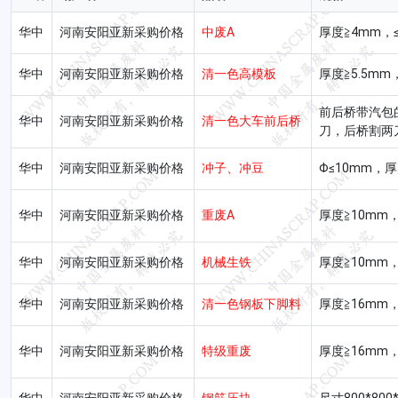
广汉德盛
泸州鑫阳
玉
华中
河南安阳亚新采购价格
中废A
厚度≧4mm，≤
四川广汉
四川泸州
云
华中
河南安阳亚新采购价格
清一色高模板
厚度≧5.5mm，
达州钢铁
遵义福鑫
都
四川达州
贵州遵义
四
前后桥带汽包
华中
河南安阳亚新采购价格
清一色大车前后桥
刀，后桥割两
揭阳国鑫
梧州永达
江
华中
河南安阳亚新采购价格
冲子、冲豆
Φ≤10mm，厚
广东揭阳
广西梧州
广
华中
河南安阳亚新采购价格
重废A
厚度≧10mm，
兴澄特钢
兴达钢铁
南
江苏江阴
江苏徐州
江
华中
河南安阳亚新采购价格
机械生铁
厚度≧10mm，
华中
河南安阳亚新采购价格
清一色钢板下脚料
厚度≧16mm，
新三洲特钢
江苏永钢
江
江苏无锡
江苏张家港
江
华中
河南安阳亚新采购价格
特级重废
厚度≧16mm，
西城钢铁
连云港亚新
连