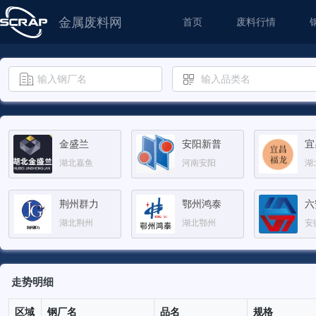
金属废料网
首页
废料行情
金盛兰
安阳新普
宜
湖北嘉鱼
河南安阳
湖
荆州群力
鄂州鸿泰
六
湖北荆州
湖北鄂州
安
防城港广钢
青岛特钢
马
走势明细
广西防城港
山东青岛
安
区域
钢厂名
品名
规格