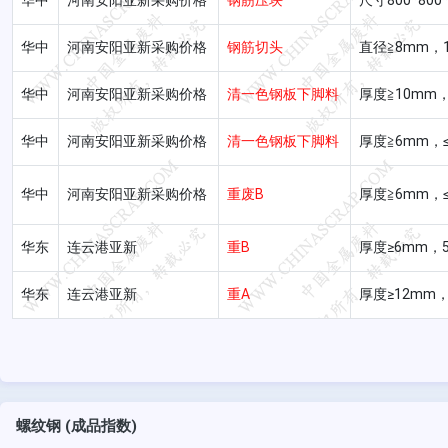
华中
河南安阳亚新采购价格
钢筋压块
尺寸800*800
江苏江阴
江苏连云港
江
华中
河南安阳亚新采购价格
钢筋切头
直径≧8mm，
福建亿鑫
福建吴航
罗
华中
河南安阳亚新采购价格
清一色钢板下脚料
厚度≧10mm，
福建福州
福建福州
福
华中
河南安阳亚新采购价格
清一色钢板下脚料
厚度≧6mm，≤
天津荣钢
天钢东丽
敬
中国天津
中国天津
河
华中
河南安阳亚新采购价格
重废B
厚度≧6mm，≤
邢台德龙
湖北武钢
湖
华东
连云港亚新
重B
厚度≥6mm，5
河北邢台
湖北武汉
湖
华东
连云港亚新
重A
厚度≥12mm，
河南闽源钢铁
沁阳宏达
河南永城
河南沁阳
湖
鹏达钢铁
螺纹钢 (成品指数)
河南焦作