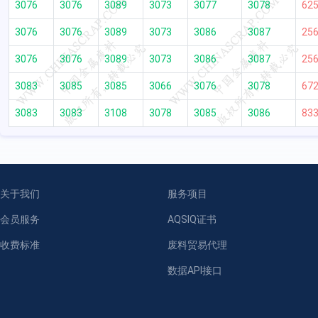
3076
3076
3089
3073
3077
3078
62
3076
3076
3089
3073
3086
3087
25
3076
3076
3089
3073
3086
3087
25
3083
3085
3085
3066
3076
3078
67
3083
3083
3108
3078
3085
3086
83
关于我们
服务项目
会员服务
AQSIQ证书
收费标准
废料贸易代理
数据API接口