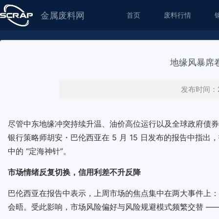
金属废料网
首页
废料行情
地缘风暴席
发布时间：20
尽管中东地缘冲突持续升温、油价高位运行以及全球政府债券
银行策略师胡安・巴伦西亚在 5 月 15 日发布的报告中
中的 “定海神针”。
市场情绪反复切换，信用利差不升反降
巴伦西亚在报告中表示，上周市场的焦点集中在两大事件上：
会晤。受此影响，市场风险偏好与风险规避模式频繁交替 —