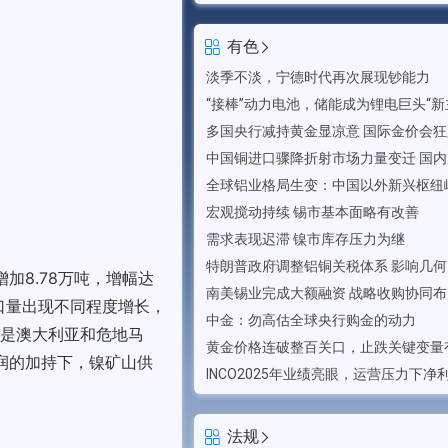
有色
淡季不淡，宁德时代再次展现钞能力
“接棒”动力电池，储能成为锂电巨头“新
多国央行减持黄金显凉意 国际金价会
宏观搅动持续 锡市基本面略有改善
需求表现迟滞 镍市库存压力为继
特朗普政府调整铝铜关税体系 影响几何
增加8.78万吨，增幅达
进口量出现不同程度增长，
中金：勿高估全球央行购金的动力
是澳大利亚和危地马
黄金价格连破整百关口，止跌关键变量
润的加持下，镍矿山供
法规