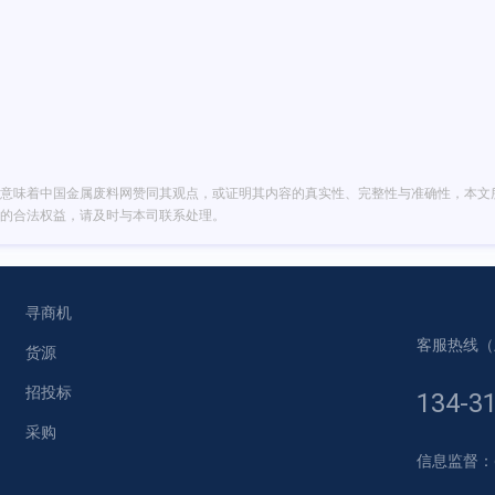
意味着中国金属废料网赞同其观点，或证明其内容的真实性、完整性与准确性，本文
的合法权益，请及时与本司联系处理。
寻商机
客服热线（上午
货源
招投标
134-3
采购
信息监督：gm-