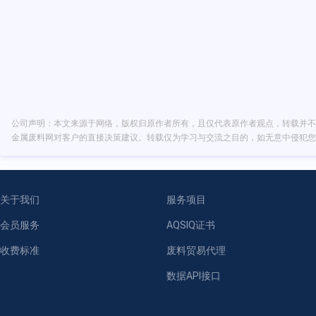
公司声明：本文来源于网络，版权归原作者所有，且仅代表原作者观点，转载并不
金属废料网对客户的直接决策建议。转载仅为学习与交流之目的，如无意中侵犯您
关于我们
服务项目
会员服务
AQSIQ证书
收费标准
废料贸易代理
数据API接口