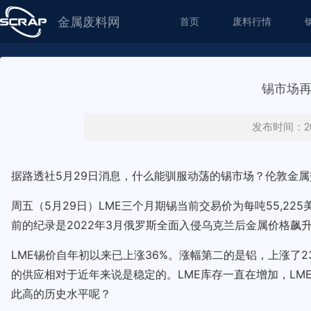
金属废料网
首页
废料行情
锡市场
发布时间：20
据路透社5月29日消息，什么能驯服动荡的锡市场？伦敦金属
周五（5月29日）LME三个月期锡当前交易价为每吨55,22
前的纪录是2022年3月俄罗斯全面入侵乌克兰后金属价格飙升时
LME锡价自年初以来已上涨36%。涨幅第二的是铝，上涨了
的供应相对于近年来说是稳定的。LME库存一直在增加，L
此高的历史水平呢？