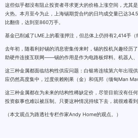
这些似乎都没有阻止投资者寻求更大的价格上涨空间，尤其是
火热。本月至今为止，上海锡期货合约的日均成交量已达34.
比翻倍，达到至860万手。
基金已削减了LME上的看涨押注，但总体上仍持有2,414手（约
去年初，随着利好锡的消息密集传来时，锡的投机兴趣经历了
助硬件连接互联网——锡的作用是作为电路板焊料。机器人、
这三种金属都面临结构性供应问题：白银将连续第六年出现供
应仍然高度集中，过度依赖刚果（金）和佤邦（缅甸Man M
这三种金属都在为未来的结构性稀缺定价，尽管目前没有任何
投资叙事也难以被压制。只要这种情况持续下去，就很难看到
（本文观点为路透社专栏作家Andy Home的观点。）