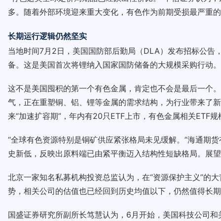
多。随着外部环境迎来重大变化，有色作为前期受损最严重的
长期运行逻辑仍然坚实
当地时间7月2日，美国国防部后勤局（DLA）发布招标公
备。这是美国首次将锂纳入国家国防储备的大规模采购行动。
这不是美国囤积的第一个有色金属，肯定也不会是最后一个。
气，正在重塑铜、铝、锂等金属的需求结构，为行业带来了新
来“加速扩容期”，年内有20只ETF上市，有色金属相关ETF规
“全球有色资源特别是铜矿供应紧张格局未见缓解。”海通期
史新低，反映出原料端已由紧平衡迈入结构性短缺格局。展望
北京一家知名私募机构投资总监认为，在“资源保护主义”的
势，相关公司的估值也已经回到历史均值以下，仍然值得长期
国盛证券研究所副所长笃慧认为，6月开始，美国科技公司和