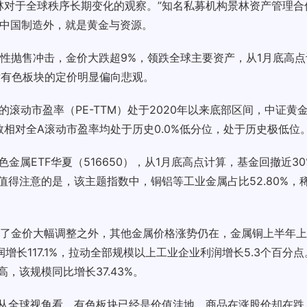
林对于全球秩序长期变化的观察。”知名私募机构景林资产管理合
和中国制造外，就是黄金与资源。
性抛售冲击，金价大跌超9%，领跌全球主要资产，从1月底高
对有色板块的定价明显偏向悲观。
滚动市盈率（PE-TTM）处于2020年以来底部区间，中证黄
数相对全A滚动市盈率均处于历史0.0%低分位，处于历史极低位
金属ETF华夏（516650），从1月底高点计算，基金回撤近3
。值得注意的是，该主题指数中，铜铝等工业金属占比52.80%
了金价大幅调整之外，其他金属价格涨势仍在，金属铜上半年上
增长117.1%，拉动全部规模以上工业企业利润增长5.3个百分
高，该规模同比增长37.43%。
，从全球视角看，有色板块已经是价值洼地，商品在涨股价却在跌