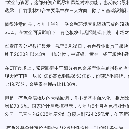
“黄金与资源，这部分资产既承担风险对冲功能，也反映出景
透露，目前景林组合主要集中在三大方向：除了AI基础设施
值得注意的是，今年上半年，受金融环境变化驱动形成的流动
30%。在黄金回调影响下，有色板块出现跟随式下跌，市场
华泰证券分析数据显示，截至6月26日，有色行业重点子板块的
处于2020年以来3%—4%分位，中证铜、黄金、铝三板块指
在ETF市场上，紧密跟踪中证细分有色金属产业主题指数的有色
现大幅下降，从101亿份高点到跌破53亿份，份额近乎腰斩
比19.73%，金银贵金属占比11.06%。
但是，有色金属板块的大幅回调，并不是基本面恶化，相反除
增长73.6%。国家统计局数据显示，今年前5个月有色行业利润
公司，已宣告的2025年度分红总额达到724.25亿元，创下新
“有色这类全球定价周期品已经跌出性价比。”中信证券认为