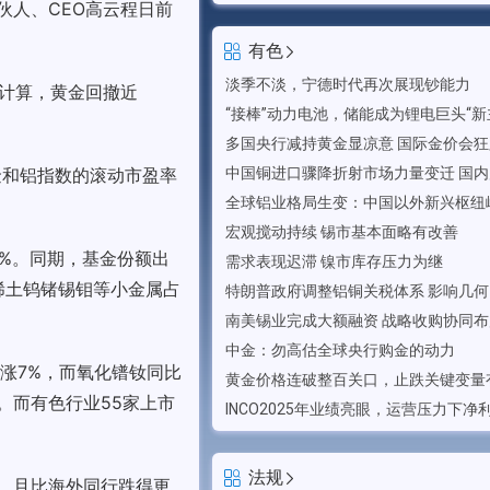
伙人、CEO高云程日前
有色
淡季不淡，宁德时代再次展现钞能力
点计算，黄金回撤近
“接棒”动力电池，储能成为锂电巨头“新
多国央行减持黄金显凉意 国际金价会
金和铝指数的滚动市盈率
。
宏观搅动持续 锡市基本面略有改善
0%。同期，基金份额出
需求表现迟滞 镍市库存压力为继
，稀土钨锗锡钼等小金属占
特朗普政府调整铝铜关税体系 影响几何
中金：勿高估全球央行购金的动力
涨7%，而氧化镨钕同比
黄金价格连破整百关口，止跌关键变量
点。而有色行业55家上市
法规
，且比海外同行跌得更