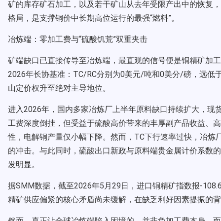
矿的库存矿石加工，以及若干矿山从去年受限产出中的恢复，
格局，是支撑铜价中长期高位运行的最强“燃料”。
冶炼端：零加工费与“硫酸饥荒”双重夹击
矿端缺口已直接传导至冶炼端，最直观的信号便是铜精矿加工精
2026年长协基准：TC/RC分别为0美元/吨和0美分/磅，远低于
山定价权升至绝对主导地位。
进入2026年，国内多家冶炼厂上半年原料缺口持续扩大，现
工费深度倒挂，但受益于硫酸高价带来的丰厚副产品收益、高
性，电解铜产量仅小幅下降。然而，TC下行速率过快，冶炼
的冲击。与此同时，硫酸出口新政与原料端贵金属计价系数的
发明显。
据SMM数据，截至2026年5月29日，进口铜精矿指数报-108.
精矿供应偏紧的核心矛盾尚未缓解，在缺乏利好因素提振的背
然而，真正让全球冶炼端陷入困境的，并非负加工费本身，而