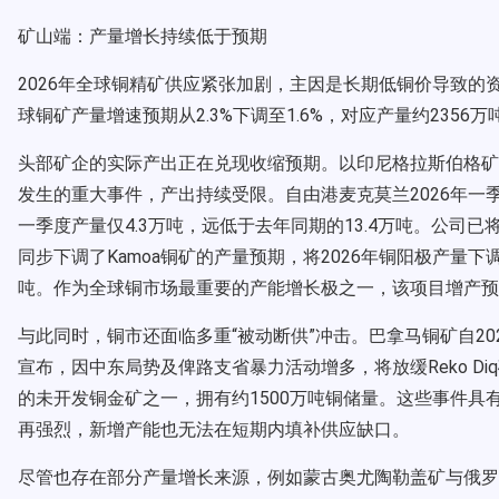
矿山端：产量增长持续低于预期
2026年全球铜精矿供应紧张加剧，主因是长期低铜价导致的资
球铜矿产量增速预期从2.3%下调至1.6%，对应产量约23
头部矿企的实际产出正在兑现收缩预期。以印尼格拉斯伯格矿（Gr
发生的重大事件，产出持续受限。自由港麦克莫兰2026年一
一季度产量仅4.3万吨，远低于去年同期的13.4万吨。公司已将
同步下调了Kamoa铜矿的产量预期，将2026年铜阳极产量下调
吨。作为全球铜市场最重要的产能增长极之一，该项目增产预
与此同时，铜市还面临多重“被动断供”冲击。巴拿马铜矿自2
宣布，因中东局势及俾路支省暴力活动增多，将放缓Reko Diq矿
的未开发铜金矿之一，拥有约1500万吨铜储量。这些事件具
再强烈，新增产能也无法在短期内填补供应缺口。
尽管也存在部分产量增长来源，例如蒙古奥尤陶勒盖矿与俄罗