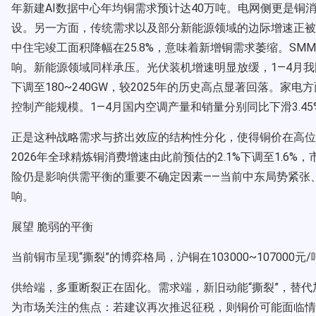
年新建AI数据中心年均铜需求预计达40万吨。电网侧更是铜消费
设。另一方面，传统需求以及部分新能源领域的边际增速正被高
中住宅竣工面积降幅在25.8%，意味着新增铜需求萎缩。SM
响。新能源领域同样承压。光伏装机增速明显放缓，1—4月我国
下调至180~240GW，较2025年的历史高点显著回落。家
控制产能规模。1—4月国内空调产量和销量分别同比下滑3.45%
正是这种战略需求与挤出效应的结构性分化，使得铜价在高位
2026年全球精炼铜消费增速由此前预估的2.1%下调至1.6
险仍是影响供需平衡的重要不确定因素——当前中东局势紧张
响。
展望 脆弱的平衡
当前铜市呈现“撕裂”的博弈格局，沪铜在103000~107000元/
供给端，多重断裂正在固化。需求端，新旧动能“撕裂”，替代
为市场关注的焦点：若建议再次推迟征税，则铜价可能面临情