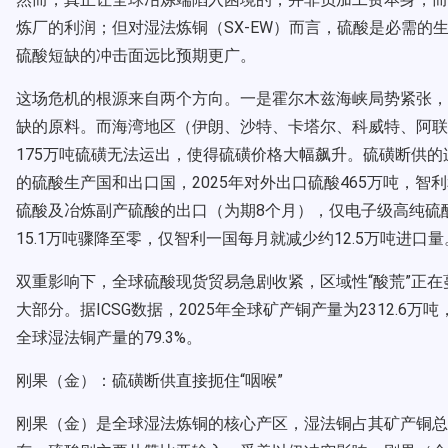
炼厂的利润；但对湿法炼铜（SX-EW）而言，硫酸是必需的
硫酸短缺的冲击面远比预期更广。
这场危机的根源来自两个方向。一是霍尔木兹海峡局势紧张，
缺的原料。而海湾地区（伊朗、沙特、卡塔尔、科威特、阿联
175万吨硫磺无法运出，使得硫磺价格大幅飙升。硫磺断供
的硫酸生产国和出口国，2025年对外出口硫酸465万吨，智
硫酸及冶炼副产硫酸的出口（为期8个月），仅电子级高纯硫
15.1万吨骤降至零，仅智利一国每月就减少约12.5万吨进口量
双重影响下，全球硫酸现货贸易急剧收紧，区域性“酸荒”正在
大部分。据ICSG数据，2025年全球矿产铜产量为2312.6万
全球湿法铜产量的79.3%。
刚果（金）：硫磺断供直接扼住“咽喉”
刚果（金）是全球湿法炼铜的核心产区，湿法铜占其矿产铜总