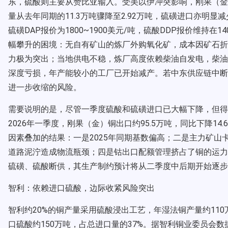
东，硫酸则主要从赞比亚输入。受美以伊冲突影响，刚果（金
量从去年同期的11.3万吨骤降至2.92万吨，硫磺进口亦
硫磺DAP报价为1800~1900美元/吨，硫酸DDP报价维
幅攀升的困境：无自有矿山的炼厂外购氧化矿，成本因矿石折
力极为突出；当地供电不稳，炼厂高度依赖柴油自发电，柴油
深度亏损，年产能较小的工厂已开始减产。若中东供应链中断
进一步收缩的风险。
需要说明的是，尽管一季度硫酸和硫磺进口已大幅下降，但得
2026年一季度，刚果（金）铜出口约95.5万吨，同比下降
因素叠加的结果：一是2025年同期基数偏高；二是主力矿山
道路泥泞造成物流瓶颈；四是钴出口配额管理挤占了铜的运力
硫磺、硫酸断供，其生产制约预计将从二季度中后期开始逐步
智利：依赖进口硫酸，边际收紧风险突出
智利约20%的铜产量采用硫酸浸出工艺，年湿法铜产量约11
口硫酸约150万吨，占总进口量的37%。据智利铜业委员会数