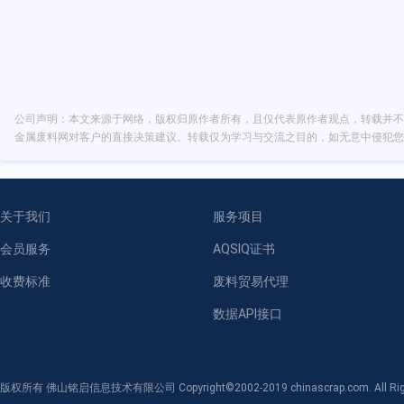
公司声明：本文来源于网络，版权归原作者所有，且仅代表原作者观点，转载并不
金属废料网对客户的直接决策建议。转载仅为学习与交流之目的，如无意中侵犯您
关于我们
服务项目
会员服务
AQSIQ证书
收费标准
废料贸易代理
数据API接口
版权所有 佛山铭启信息技术有限公司 Copyright©2002-2019 chinascrap.com. All Righ