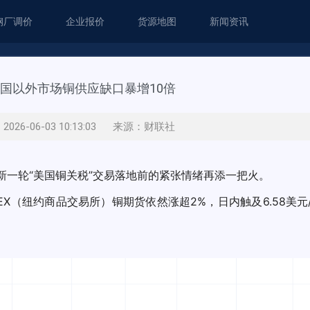
钢厂调价
企业报价
货源地图
新闻资讯
国以外市场铜供应缺口暴增10倍
026-06-03 10:13:03 来源：财联社
新一轮“美国铜关税”交易落地前的紧张情绪再添一把火。
X（纽约商品交易所）铜期货依然涨超2%，日内触及6.58美元