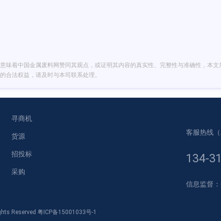
意味着中国金属废料网赞同其观点，或证明其内容的真实性、完整性与准确性，本文
的合法权益，请及时与本司联系处理。
寻商机
客服热线（上午
货源
招投标
134-3
采购
信息监督：gm-
ts Reserved
粤ICP备15001033号-1