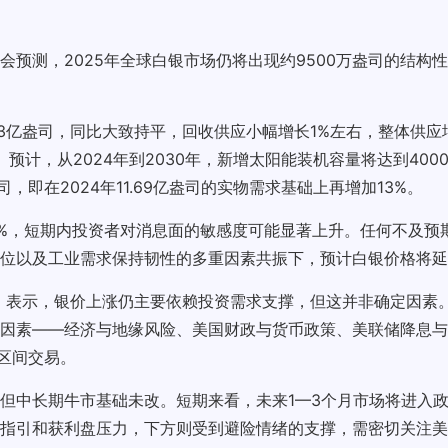
预测，2025年全球白银市场仍将出现约9500万盎司的结构
13亿盎司，同比大致持平，回收供应小幅增长1%左右，整体供应
预计，从2024年到2030年，新增太阳能装机容量将达到400
，即在2024年11.69亿盎司的实物需求基础上再增加13%。
0%，短期内投资者对消息面的敏感度可能显著上升。任何不及预
位以及工业需求保持韧性的多重因素共振下，预计白银价格将延
属展望》表示，银价上涨仍主要依赖投资需求支撑，但这并非确定因
因素——经济与地缘风险、美国财政与货币政策、美联储降息与
司区间交易。
但中长期牛市基础未改。短期来看，未来1—3个月市场将进入
指引和获利盘压力，下方则受到避险情绪的支撑，需密切关注美