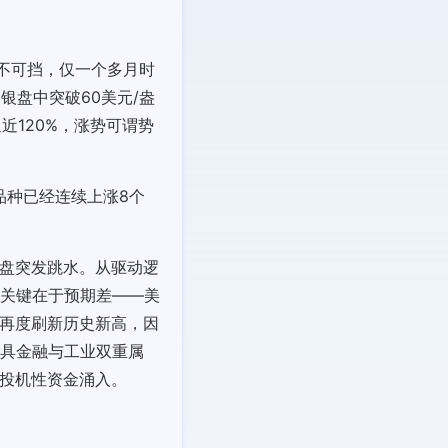
势不可挡，仅一个多月时
银盘中突破60美元/盎
近120%，涨势可谓势
该品种已经连续上涨8个
早盘突发跳水。从驱动逻
关键在于预期差——美
银再度刷新历史新高，因
具金融与工业双重属
与投机性资金涌入。