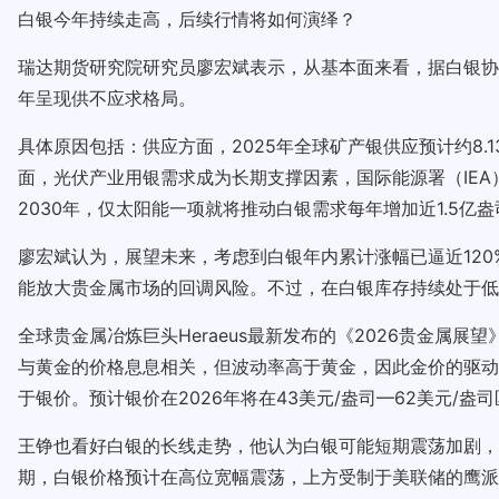
白银今年持续走高，后续行情将如何演绎？
瑞达期货研究院研究员廖宏斌表示，从基本面来看，据白银协会
年呈现供不应求格局。
具体原因包括：供应方面，2025年全球矿产银供应预计约8.
面，光伏产业用银需求成为长期支撑因素，国际能源署（IEA）
2030年，仅太阳能一项就将推动白银需求每年增加近1.5亿盎司
廖宏斌认为，展望未来，考虑到白银年内累计涨幅已逼近12
能放大贵金属市场的回调风险。不过，在白银库存持续处于低
全球贵金属冶炼巨头Heraeus最新发布的《2026贵金
与黄金的价格息息相关，但波动率高于黄金，因此金价的驱动
于银价。预计银价在2026年将在43美元/盎司—62美元/盎
王铮也看好白银的长线走势，他认为白银可能短期震荡加剧，
期，白银价格预计在高位宽幅震荡，上方受制于美联储的鹰派