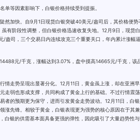
名单等因素影响下，白银价格持续受到提振。
陡然加快。自9月1日现货白银突破40美元/盎司后，其价格便
后，虽有阶段性调整，但白银价格迅速收复失地。12月9日，现货白
62美元/盎司，三个交易日内连续攻克三个重要关口，年内累计涨幅逼
488元/千克，涨幅达到3.07%，盘中摸高14665元/千克，
行情走势呈现出显著分化。12月11日，黄金虽上涨，却在亚洲
元走弱也形成支撑，共同构成了黄金上行的基础。不过行情震荡
易者的预期更为保守，进而引发黄金走势波动。12月11日，白
领涨先锋。相较于黄金，白银表现更为强势的核心原因在于其兼
下，白银的供需基本面具备更强的弹性，因此吸引了大量趋势性