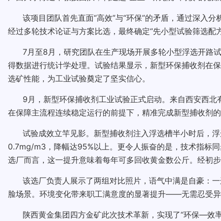
该项目团队首先直面“高效”与“环保”的矛盾，通过深入
经过多轮技术论证与方案比选，最终确定“先小型试验筛选配方
7月至8月，研究团队在生产现场开展多轮小型浮选开路
得数据进行统计学处理。试验结果显示，新型环保捕收剂在保
选矿性能，为工业试验奠定了坚实信心。
9月，新型环保捕收剂工业试验正式启动。来自西安西北
在保障主流程连续稳定运行的前提下，精准完成新型捕收剂的
试验成效立竿见影。新型捕收剂注入浮选槽半小时后，浮选车
0.7mg/m3，降幅达95%以上。更令人振奋的是，技术指标同
选厂而言，这一提升意味着每年可多回收黄金数公斤。经初步
该选厂负责人展示了两组对比照片，语气中满是自豪：一
脸场景。环境变化带来职工满意度的显著提升——无需忍受异
陕西黄金集团四方金矿此次技术革新，实现了“环保—效率