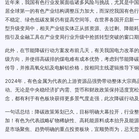
近年来，我国有色行业发展面临诸多风险与挑战，尤其是中国
居全球第一的有色产业结构调整压力加大，而深挖我国有色行
不稳定、绿色低碳发展仍有提高空间等。在世界各国开启新一
型升级变局中，相关产业链实体正从抓资源、去过剩、降能耗
指引及金融工具在产业变局行业升级中抢抓转型突破的窗口期
此外，在节能降碳行动方案发布前几天，有关我国电力改革的
级方向，并使得高碳排的煤电难有成本优势，考虑到节能降碳
传导，并推高氧化铝及电解铝价格，按相同主线逻辑推导下铜
2024年，有色金属为代表的上游资源品强势带动整体大宗
动。无论是中央稳经济扩内需、货币和财政政策保持适度宽松
念，都有利于有色板块获得更多景气度走强，此次降碳行动及
一句话总结：降碳政策筹划已久，目标明确大幕拉开，行业整
加！有色为代表战略矿物稀缺性、高耗能原料成本抬升及能源
是市场聚焦、趋势明确的重点投资板块，宜顺势而为，忌无货