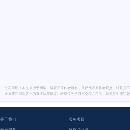
公司声明：本文来源于网络，版权归原作者所有，且仅代表原作者观点，转载并不
金属废料网对客户的直接决策建议。转载仅为学习与交流之目的，如无意中侵犯您
关于我们
服务项目
会员服务
AQSIQ证书