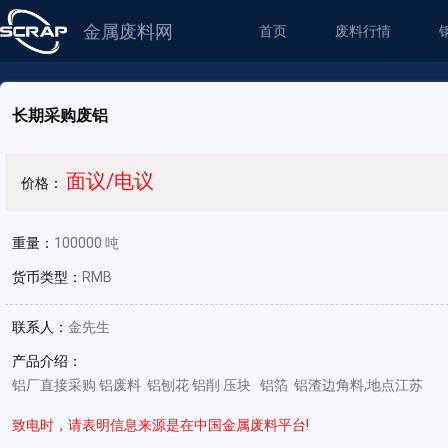
金属废料网
首页
废料行情
长期采购废铝
面议/电议
价格：
重量：
100000 吨
货币类型：
RMB
联系人：
金先生
产品介绍：
铝厂直接采购 铝废料 铝刨花 铝削 压块 铝箔 铝渣边角料,地点江苏
致电时，请表明信息来源是在中国金属废料平台!