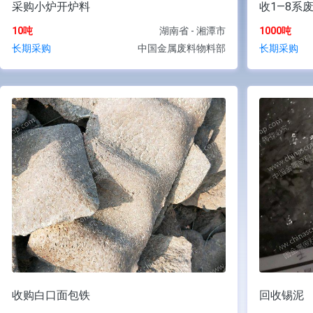
采购小炉开炉料
收1—8系
10吨
湖南省 - 湘潭市
1000吨
长期采购
中国金属废料物料部
长期采购
收购白口面包铁
回收锡泥