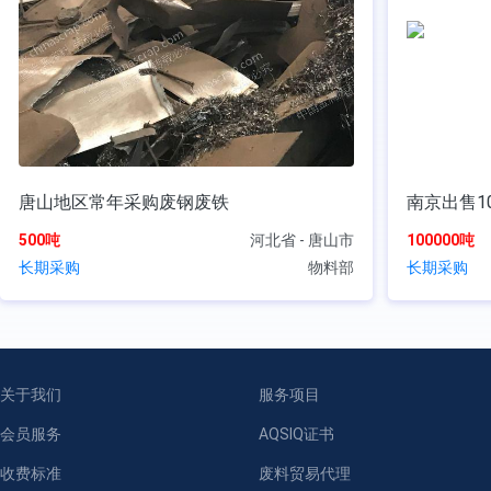
唐山地区常年采购废钢废铁
南京出售1
500吨
河北省 - 唐山市
100000吨
长期采购
物料部
长期采购
关于我们
服务项目
会员服务
AQSIQ证书
收费标准
废料贸易代理