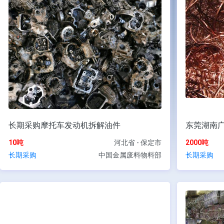
长期采购摩托车发动机拆解油件
东莞湖南
10吨
河北省 - 保定市
2000吨
长期采购
中国金属废料物料部
长期采购