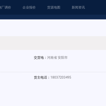
钢厂调价
企业报价
货源地图
新闻资讯
交货地：
河南省 安阳市
货主电话：
18037203495