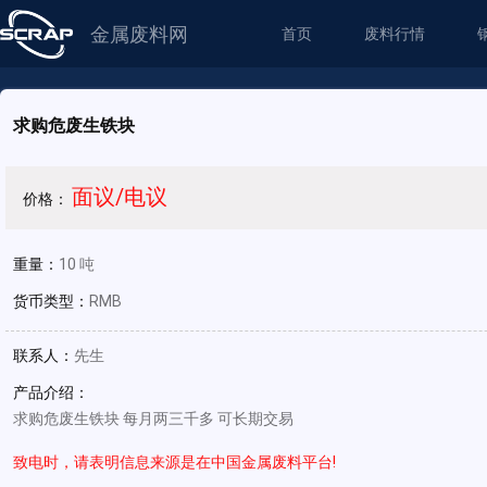
金属废料网
首页
废料行情
求购危废生铁块
面议/电议
价格：
重量：
10 吨
货币类型：
RMB
联系人：
先生
产品介绍：
求购危废生铁块 每月两三千多 可长期交易
致电时，请表明信息来源是在中国金属废料平台!