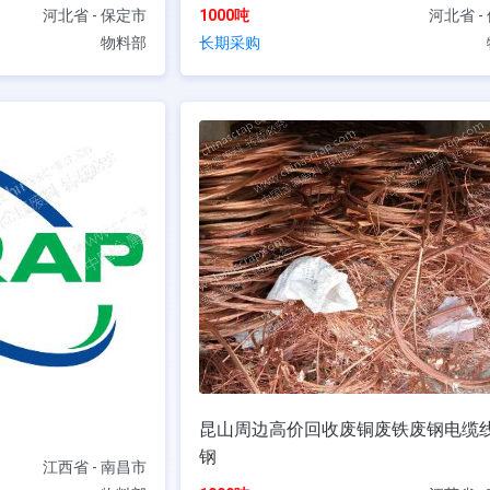
河北省 - 保定市
1000吨
河北省 -
物料部
长期采购
昆山周边高价回收废铜废铁废钢电缆
钢
江西省 - 南昌市