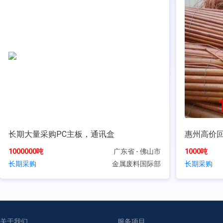
长期大量采购PC主板，通讯盒
惠州高价
1000000吨
广东省 - 佛山市
1000吨
长期采购
金属废料国际部
长期采购
关于我们
服务项目