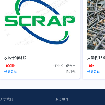
收购干净球销
大量收12
1000吨
河北省 - 保定市
10吨
长期采购
物料部
长期采购
关于我们
服务项目