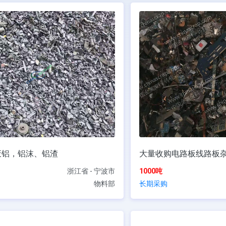
废铝，铝沫、铝渣
大量收购电路板线路板
浙江省 - 宁波市
1000吨
物料部
长期采购