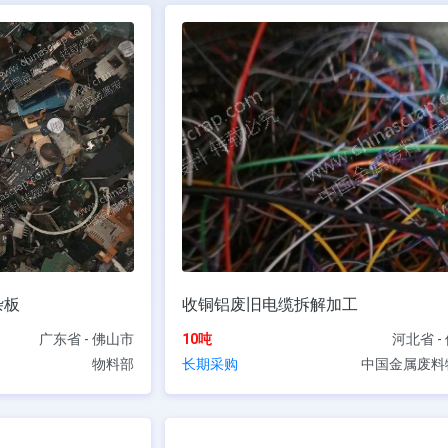
杂板
收铜铝废旧电缆拆解加工
广东省 - 佛山市
10吨
河北省 -
物料部
长期采购
中国金属废料