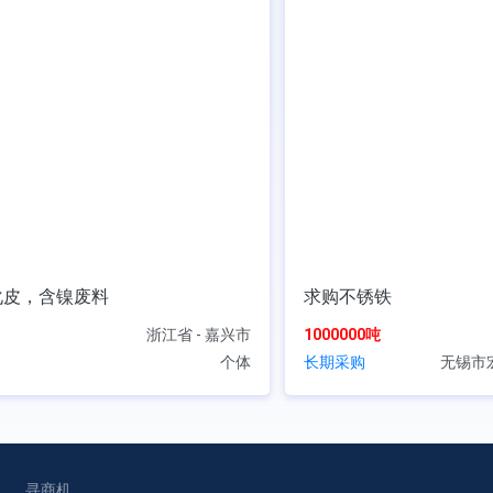
化皮，含镍废料
求购不锈铁
浙江省 - 嘉兴市
1000000吨
个体
长期采购
无锡市
寻商机