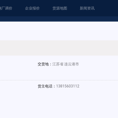
钢厂调价
企业报价
货源地图
新闻资讯
交货地：
江苏省 连云港市
货主电话：
13815603112