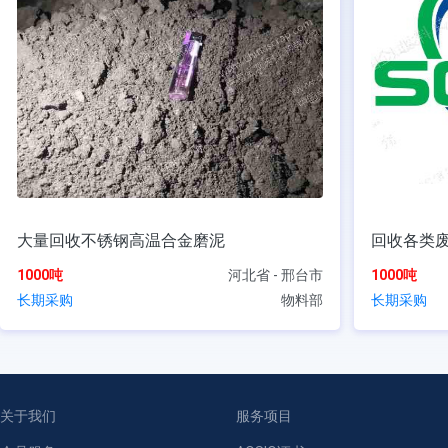
大量回收不锈钢高温合金磨泥
回收各类
1000吨
河北省 - 邢台市
1000吨
长期采购
物料部
长期采购
关于我们
服务项目