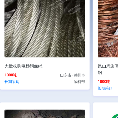
大量收购电梯钢丝绳
昆山周边
钢
1000吨
山东省 - 德州市
长期采购
物料部
1000吨
长期采购