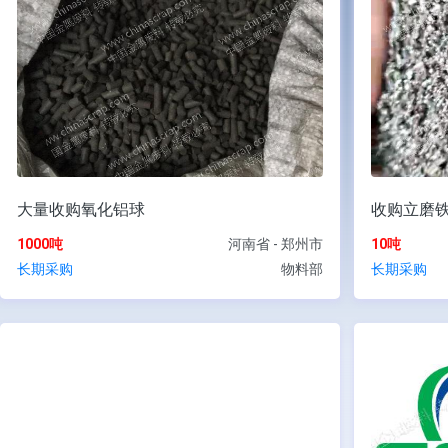
大量收购氧化铝球
收购立磨
1000吨
河南省 - 郑州市
10吨
长期采购
物料部
长期采购