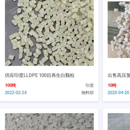
供应印度LLDPE 100目再生白颗粒
出售高压
100吨
印度
10吨
2022-02-24
物料部
2020-04-20