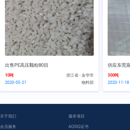
出售PE高压颗粒80目
供应东莞富
10吨
浙江省 - 金华市
300吨
2020-05-21
物料部
2020-11-18
关于我们
服务项目
会员服务
AQSIQ证书