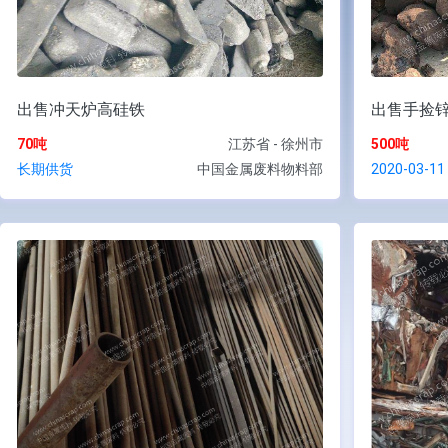
出售冲天炉高硅铁
出售手捡
70吨
江苏省 - 徐州市
500吨
长期供货
中国金属废料物料部
2020-03-11