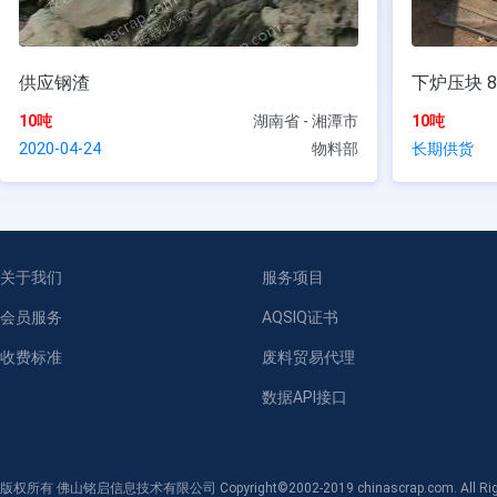
供应钢渣
下炉压块 
10吨
湖南省 - 湘潭市
10吨
2020-04-24
物料部
长期供货
关于我们
服务项目
会员服务
AQSIQ证书
收费标准
废料贸易代理
数据API接口
版权所有 佛山铭启信息技术有限公司 Copyright©2002-2019 chinascrap.com. All Righ