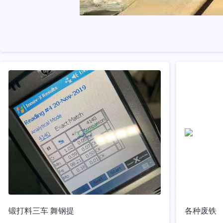
锻打料三车 舞钢提
各种废铁